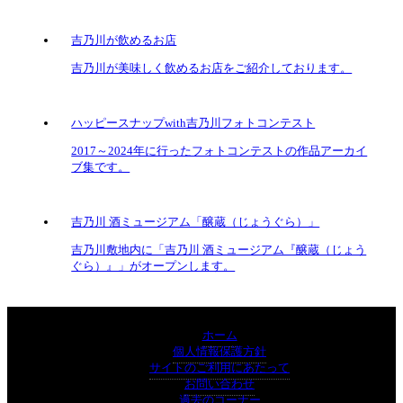
吉乃川が飲めるお店
吉乃川が美味しく飲めるお店をご紹介しております。
ハッピースナップwith吉乃川フォトコンテスト
2017～2024年に行ったフォトコンテストの作品アーカイ
ブ集です。
吉乃川 酒ミュージアム「醸蔵（じょうぐら）」
吉乃川敷地内に「吉乃川 酒ミュージアム『醸蔵（じょう
ぐら）』」がオープンします。
ホーム
個人情報保護方針
サイトのご利用にあたって
お問い合わせ
過去のコーナー