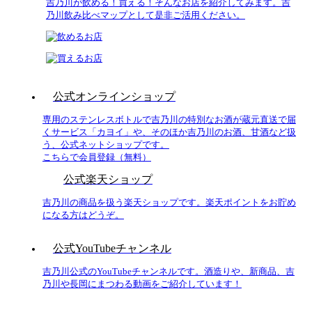
吉乃川が飲める！買える！そんなお店を紹介してみます。吉
乃川飲み比べマップとして是非ご活用ください。
公式オンラインショップ
専用のステンレスボトルで吉乃川の特別なお酒が蔵元直送で届
くサービス「カヨイ」や、そのほか吉乃川のお酒、甘酒など扱
う、公式ネットショップです。
こちらで会員登録（無料）
公式楽天ショップ
吉乃川の商品を扱う楽天ショップです。楽天ポイントをお貯め
になる方はどうぞ。
公式YouTubeチャンネル
吉乃川公式のYouTubeチャンネルです。酒造りや、新商品、吉
乃川や長岡にまつわる動画をご紹介しています！