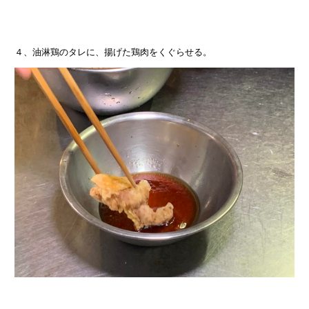
４、油淋鶏のタレに、揚げた鶏肉をくぐらせる。