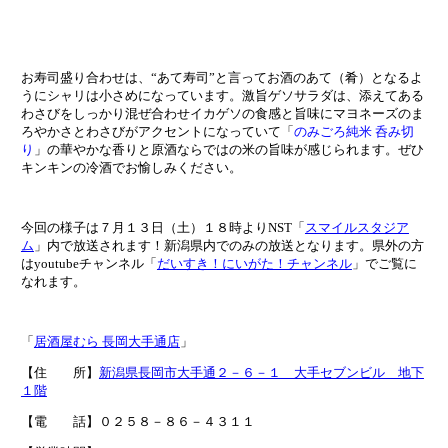
お寿司盛り合わせは、“あて寿司”と言ってお酒のあて（肴）となるよ
うにシャリは小さめになっています。激旨ゲソサラダは、添えてある
わさびをしっかり混ぜ合わせイカゲソの食感と旨味にマヨネーズのま
ろやかさとわさびがアクセントになっていて「
のみごろ純米 呑み切
り
」の華やかな香りと原酒ならではの米の旨味が感じられます。ぜひ
キンキンの冷酒でお愉しみください。
今回の様子は７月１３日（土）１８時よりNST「
スマイルスタジア
ム
」内で放送されます！新潟県内でのみの放送となります。県外の方
はyoutubeチャンネル「
だいすき！にいがた！チャンネル
」でご覧に
なれます。
「
居酒屋むら 長岡大手通店
」
【住 所】
新潟県長岡市大手通２－６－１ 大手セブンビル 地下
１階
【電 話】０２５８－８６－４３１１