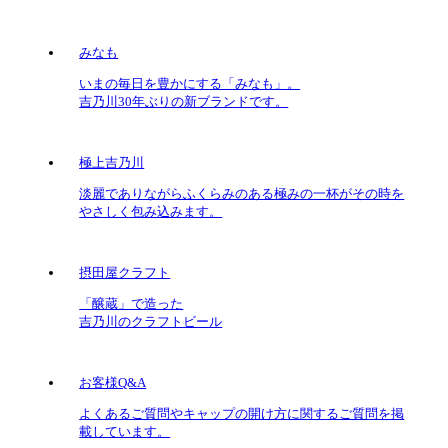
みなも
いまの毎日を豊かにする「みなも」。
吉乃川30年ぶりの新ブランドです。
極上吉乃川
淡麗でありながらふくらみのある極みの一杯がその時を
やさしく包み込みます。
摂田屋クラフト
「醸蔵」で造った
吉乃川のクラフトビール
お客様Q&A
よくあるご質問やキャップの開け方に関するご質問を掲
載しています。