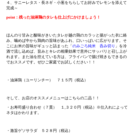
４、サニーレタス・長ネギ・小葱をちらしてお好みでレモンを添えて
完成～
point：残った油淋鶏のタレも仕上げにかけましょう！
ほんのり甘みと酸味がきいたタレが越の鶏のカラッと揚がった衣に絡
み、噛めば中から鶏肉の旨味があふれ、口いっぱいに広がります。そ
こにお米の旨味がギュッと詰まった「
のみごろ純米 呑み切り
」を冷
酒で流し込めば、旨みとキレの相乗効果で意外にサッパリと召し上が
れます。また油を控えている方は、フライパンで揚げ焼きもできるの
でおススメです。ぜひご家庭でお試しください！！
・油淋鶏（ユーリンチー） ７１５円（税込）
そして、お店のオススメメニューはこちらの二品！！
・お寿司盛り合わせ（７貫） １,３２０円（税込）※仕入れによって
ネタはかわります。
・激旨ゲソサラダ ５２８円（税込）