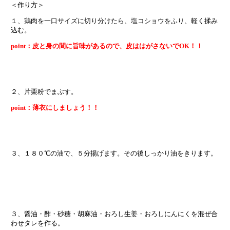
＜作り方＞
１、鶏肉を一口サイズに切り分けたら、塩コショウをふり、軽く揉み
込む。
point：皮と身の間に旨味があるので、皮ははがさないでOK！！
２、片栗粉でまぶす。
point：薄衣にしましょう！！
３、１８０℃の油で、５分揚げます。その後しっかり油をきります。
３、醤油・酢・砂糖・胡麻油・おろし生姜・おろしにんにくを混ぜ合
わせタレを作る。