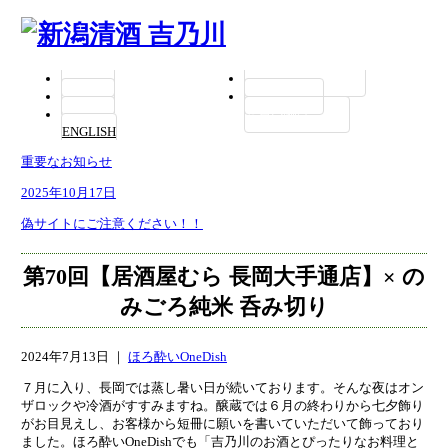
商品紹介
酒ミュージアム 醸蔵
会社概要
お問い合わせ
採用情報
お買い物はこちら
ENGLISH
重要なお知らせ
2025年10月17日
偽サイトにご注意ください！！
第70回【居酒屋むら 長岡大手通店】× の
みごろ純米 呑み切り
2024年7月13日 ｜
ほろ酔いOneDish
７月に入り、長岡では蒸し暑い日が続いております。そんな夜はオン
ザロックや冷酒がすすみますね。醸蔵では６月の終わりから七夕飾り
がお目見えし、お客様から短冊に願いを書いていただいて飾っており
ました。ほろ酔いOneDishでも「吉乃川のお酒とぴったりなお料理と