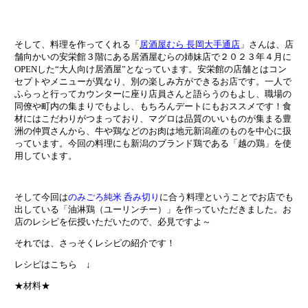
そして、料理を作ってくれる「
居酒屋むら 長岡大手通店
」さんは、店
舗向かいの安栄館３階にある居酒屋むらの姉妹店で２０２３年４月に
OPENした“大人向け居酒屋”となっています。安栄館の店舗とはコン
セプトやメニューが異なり、別の楽しみ方ができるお店です。一人で
ふらっと行ってカウンターに座り店員さんと語らうのもよし、職場の
同僚や町内の集まりでもよし、もちろんデートにもおススメです！食
材にはこだわりがつまっており、マグロは品質のいいものが集まる豊
洲の仲買さんから、牛や鶏などのお肉は地元新潟産のものを中心に扱
っています。今回の料理にも新潟のブランド鶏である「越の鶏」を使
用しています。
そして今回は
のみごろ純米 呑み切り
に合う料理ということでお店でも
出している「油淋鶏（ユーリンチー）」を作っていただきました。お
店のレシピを伝授いただいたので、必見ですよ～
それでは、さっそくレシピの紹介です！
レシピはこちら ↓
★材料★