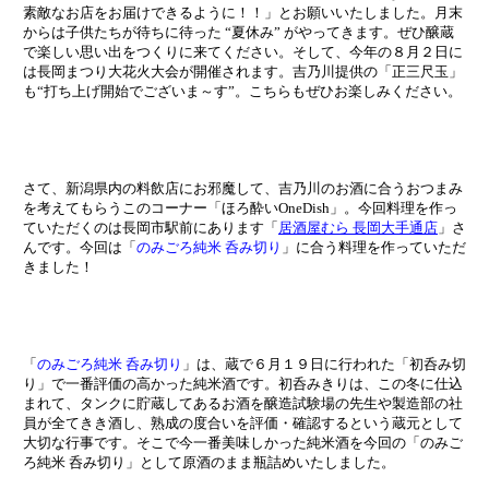
素敵なお店をお届けできるように！！」とお願いいたしました。月末
からは子供たちが待ちに待った “夏休み” がやってきます。ぜひ醸蔵
で楽しい思い出をつくりに来てください。そして、今年の８月２日に
は長岡まつり大花火大会が開催されます。吉乃川提供の「正三尺玉」
も“打ち上げ開始でございま～す”。こちらもぜひお楽しみください。
さて、新潟県内の料飲店にお邪魔して、吉乃川のお酒に合うおつまみ
を考えてもらうこのコーナー「ほろ酔いOneDish」。今回料理を作っ
ていただくのは長岡市駅前にあります「
居酒屋むら 長岡大手通店
」さ
んです。今回は「
のみごろ純米 呑み切り
」に合う料理を作っていただ
きました！
「
のみごろ純米 呑み切り
」は、蔵で６月１９日に行われた「初呑み切
り」で一番評価の高かった純米酒です。初呑みきりは、この冬に仕込
まれて、タンクに貯蔵してあるお酒を醸造試験場の先生や製造部の社
員が全てきき酒し、熟成の度合いを評価・確認するという蔵元として
大切な行事です。そこで今一番美味しかった純米酒を今回の「のみご
ろ純米 呑み切り」として原酒のまま瓶詰めいたしました。