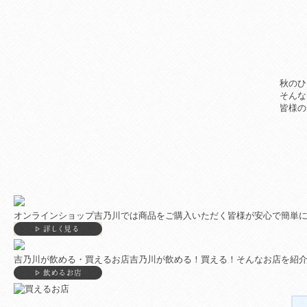
（
秋のひ
そんな
皆様の
オンラインショップ
吉乃川では商品をご購入いただく皆様が安心で簡単
吉乃川が飲める・買えるお店
吉乃川が飲める！買える！そんなお店を紹