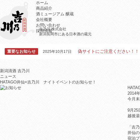
ホーム
商品紹介
酒ミュージアム 醸蔵
会社概要
お問い合わせ
吉乃川 株式会社
採用情報
新潟長岡市にある日本酒の蔵元
偽サイトにご注意ください！！
重要なお知らせ
2025年10月17日
新潟清酒 吉乃川
ニュース
HATAGO井仙×吉乃川 ナイトイベントのお知らせ！
HAT
2014
今月末
9月25
越後湯
「吉乃
井仙の
宿泊プ