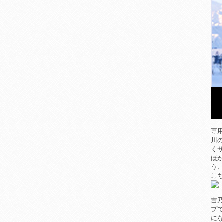
専
川
く
ほ
う
こ
吉
プ
に