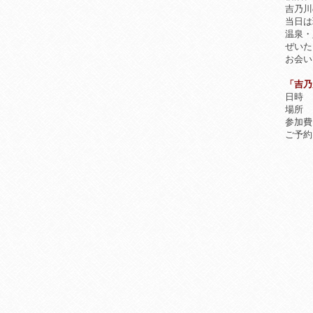
吉乃川
当日は
温泉・
ぜいた
お会い
「吉乃川
日時 ：
場所 
参加費
ご予約 
（お