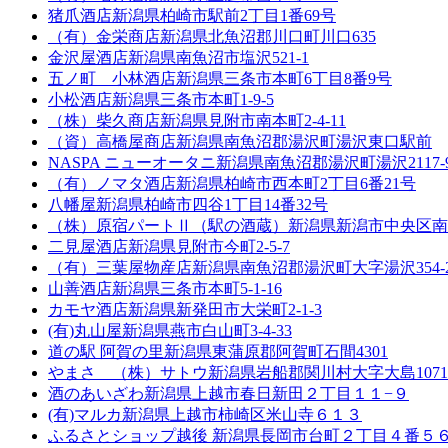
猪爪酒店
新潟県柏崎市駅前2丁目1番69号
（有）金栄商店
新潟県北魚沼郡川口町川口635
金沢屋酒店
新潟県南魚沼市塩沢521-1
五ノ町 小林酒店
新潟県三条市本町6丁目8番9号
小松酒店
新潟県三条市本町1-9-5
（株）柴久商店
新潟県見附市南本町2-4-11
（資）高橋屋商店
新潟県南魚沼郡湯沢町湯沢東口駅前
NASPA ニューオータニ
新潟県南魚沼郡湯沢町湯沢2117-
（有）ノマタ酒店
新潟県柏崎市西本町2丁目6番21号
八幡屋
新潟県柏崎市四谷1丁目14番32号
（株）原宿パートⅡ（駅の酒蔵）
新潟県新潟市中央区南万
二見屋酒店
新潟県見附市今町2-5-7
（有）三葉屋物産店
新潟県南魚沼郡湯沢町大字湯沢354-
山善酒店
新潟県三条市本町5-1-16
カモヤ酒店
新潟県新発田市大栄町2-1-3
(有)丸山屋
新潟県燕市白山町3-4-33
道の駅 阿賀の里
新潟県東蒲原郡阿賀町石間4301
やまさ （株）サトウ
新潟県岩船郡関川村大字大島1071
酒のあいざわ
新潟県上越市春日新田２丁目１１−９
(有)マルカ
新潟県上越市柿崎区米山寺６１３
ふるさとショップ越後
新潟県長岡市台町２丁目４番５