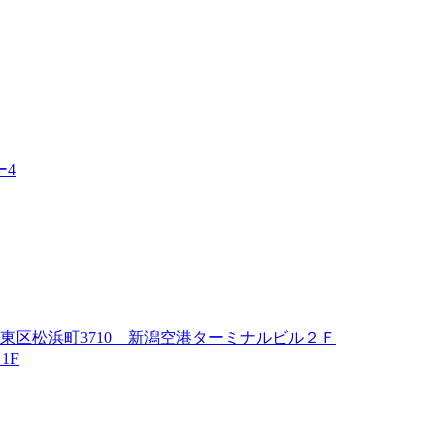
ー4
東区松浜町3710 新潟空港ターミナルビル２Ｆ
1F