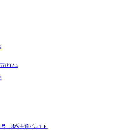
9
代12-4
2
６号 越後交通ビル１Ｆ