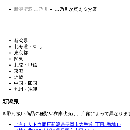
新潟清酒 吉乃川
吉乃川が買えるお店
新潟県
北海道・東北
東京都
関東
北陸・甲信
東海
近畿
中国・四国
九州・沖縄
新潟県
※取り扱い商品の種類や在庫状況は、店舗によって異なりま
（有）サトウ商店
新潟県長岡市大手通1丁目3番地15