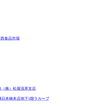
葛西食品市場
-1（株）松屋浅草支店
三越日本橋本店地下1階ラカーブ