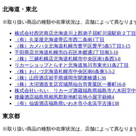
北海道・東北
※取り扱い商品の種類や在庫状況は、店舗によって異なりま
株式会社西沢商店
北海道川上郡弟子屈町川湯駅前２丁目
（有）久楽屋
北海道帯広市西二条南1丁目
（株）カメハタ
北海道札幌市豊平区豊平5条5丁目3-15
千田商店
北海道札幌市白石区本郷通2丁目南3-10
（株）三越札幌店
北海道札幌市中央区南1条西3-8
リカーショップとらすと
北海道旭川市東光11条2丁目
（株）わしづ
北海道札幌市中央区南6条東3-3-2
（株）山田酒店
岩手県盛岡市開運橋通1-36
（株）大沼酒造支店
宮城県仙台市青葉区一番町16-8
株式会社いちい リカーズ酒蔵
福島県福島市八木田字中
後藤酒店
福島県相馬郡新地町谷地小屋字萩崎4
（有）仙坂酒店
福島県いわき市小名浜字古湊138
東京都
※取り扱い商品の種類や在庫状況は、店舗によって異なりま