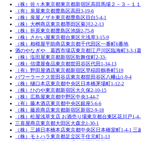
（株）佐々木
東京都東京都新宿区高田馬場２－３－１１
（有）泉屋
東京都豊島区高田3-19-6
（株）泉屋ノザキ
東京都豊島区目白5-4-1
（株）大桝商店
東京都墨田区菊川2-2-13
（株）折原
東京都豊島区池袋2-75-8
（株）さかい屋
東京都台東区元浅草3-15-9
（株）相模屋平助商店
東京都千代田区一番町6番地
酒のやなぎや 葛西市場店
東京都江戸川区臨海町3-3-1
（株）塩田屋
東京都新宿区歌舞伎町2-33-
（株）信濃屋食品
東京都世田谷区代田1-34-13
（有）野田屋酒店
東京都新宿区早稲田鶴巻町519
パワーラークス世田谷店
東京都世田谷区八幡山1-9-4
（株）樋口本店
東京都中央区日本橋茅場町1-12-2
（株）ひのや
東京都新宿区大久保2-10-15
（株）広島屋
東京都中野区中央3-44-7
（有）藤木酒店
東京都中央区銀座5-6-6
（株）藤原商店
東京都新宿区新宿2-9-18
（株）松屋浅草支店 お酒売り場
東京都台東区花川戸1-4
三喜屋商店
東京都大田区大森北1-30-1
（株）三越日本橋本店
東京都中央区日本橋室町1-4-1 
（株）モトハラ
東京都足立区千住元町1-13