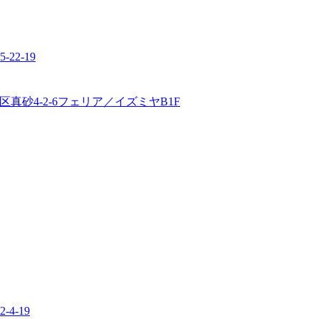
2-19
真砂4-2-6フェリア／イズミヤB1F
4-19