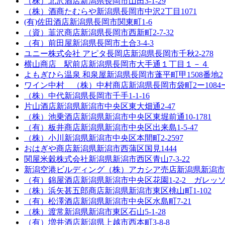
（株）北沢酒店
新潟県長岡市山田3-1-29
（株）酒商たむらや
新潟県長岡市中沢2丁目1071
(有)佐田酒店
新潟県長岡市関東町1-6
（資）韮沢商店
新潟県長岡市西新町2-7-32
（有）前田屋
新潟県長岡市土合3-4-3
ユニー株式会社 アピタ長岡店
新潟県長岡市千秋2-278
横山商店 駅前店
新潟県長岡市大手通１丁目１－４
よもぎひら温泉 和泉屋
新潟県長岡市蓬平町甲1508番地2
ワイン中村 （株）中村商店
新潟県長岡市袋町2ー1084
（株）中代
新潟県長岡市千手1-1-16
片山酒店
新潟県新潟市中央区東大畑通2-47
（株）池乗酒店
新潟県新潟市中央区東堀前通10-1781
（有）板井商店
新潟県新潟市中央区出来島1-5-47
（株）小川
新潟県新潟市中央区本間町2-2597
おはぎや商店
新潟県新潟市西蒲区国見1444
関屋米穀株式会社
新潟県新潟市西区青山7-3-22
新潟空港ビルディング（株）アカシア売店
新潟県新潟市
（有）錦屋酒店
新潟県新潟市中央区花園1-2-2 ガレッソ
（株）浜矢甚五郎商店
新潟県新潟市東区桃山町1-102
（有）松澤酒店
新潟県新潟市中央区水島町7-21
（株）渡常
新潟県新潟市東区石山5-1-28
（有）増井酒店
新潟県上越市西本町3-8-8