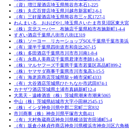
（資）増江屋酒店
埼玉県熊谷市本石1-225
（株）丸広百貨店
埼玉県川越市新富町2-6-1
（有）三好屋酒店
埼玉県熊谷市三ヶ尻1727-1
わんまいる おおばやし
埼玉県さいたま市見沼区東大宮5-2
（株）京北スーパー 布施店
千葉県柏市布施新町1-4-4
すぎい酒店
千葉県八街市八街ほ319
（株）ソーヨー リカーショップSOL
千葉県千葉市美浜区
（有）瀧半
千葉県四街道市和良比267-15
（株）多田酒店
千葉県市川市市川南1-8-4
（有）永島人美商店
千葉県君津市杢師1-8-34
（株）マルヤフーズ
千葉県千葉市若葉区高品町899-2
（株）ヤマサダ商事
千葉県市川市鬼高3-15-5
（有）海老原商店
茨城県龍ヶ崎市栄町4333
（有）大谷酒店
茨城県ひたちなか市武田874-1
カナザワ酒店
茨城県土浦市真鍋新町12-4
大黒天・遠峰酒造（株）
茨城県潮来市潮来5065
中山（株）
茨城県結城市大字小田林2545-15
（株）イシダ
神奈川県中郡二宮町二宮832
市川商事（株）
神奈川県平塚市大島411
（有）大村角蔵商店
神奈川県横須賀市田浦町5-4
（有）坂倉小林貞作商店
神奈川県横浜市神奈川区六角橋2-