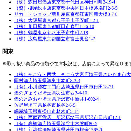
（株）森田屋酒店
東京都千代田区神田司町2-19-4
（資）柳屋総本店
東京都中央区日本橋茅場町2-6-5
リカー・ショップ新川屋
東京都江東区新大橋3-7-8
（株）大阪屋
東京都八王子市子安町1-2-1
（株）川田屋
東京都町田市森野1-26-10
（株）鶴屋
東京都八王子市中町2-18
（株）広島屋
東京都国立市富士見台1-7
関東
※取り扱い商品の種類や在庫状況は、店舗によって異なりま
（株）そごう・西武 そごう大宮店
埼玉県さいたま市大宮
岡村酒店
埼玉県鴻巣市本町8-3-3
（有）小川源右エ門商店
埼玉県行田市行田18-21
酒のぎょうだ
埼玉県羽生市西3-4-10
酒のとみおか
埼玉県所沢市中新井1-802-4
佐野屋
埼玉県越谷市越谷2-6-5
嶋屋
埼玉県東松山市材木町5-14
（株）西武百貨店 所沢店
埼玉県所沢市日吉町12-1
（有）高橋酒店
埼玉県深谷市常磐町80-5
（株）新潟銘酒館
埼玉県蓮田市根金1565-9