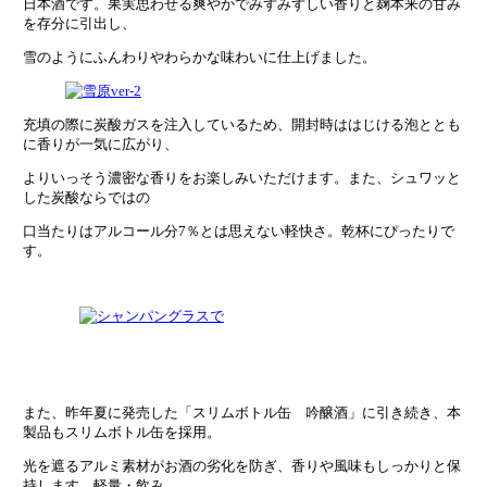
日本酒です。果実思わせる爽やかでみずみずしい香りと麹本来の甘み
を存分に引出し、
雪のようにふんわりやわらかな味わいに仕上げました。
充填の際に炭酸ガスを注入しているため、開封時ははじける泡ととも
に香りが一気に広がり、
よりいっそう濃密な香りをお楽しみいただけます。また、シュワッと
した炭酸ならではの
口当たりはアルコール分7％とは思えない軽快さ。乾杯にぴったりで
す。
また、昨年夏に発売した「スリムボトル缶 吟醸酒」に引き続き、本
製品もスリムボトル缶を採用。
光を遮るアルミ素材がお酒の劣化を防ぎ、香りや風味もしっかりと保
持します。軽量・飲み