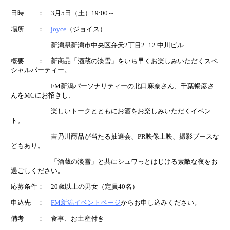
日時 ： 3月5日（土）19:00～
場所 ：
joyce
（ジョイス）
新潟県新潟市中央区弁天2丁目2−12 中川ビル
概要 ： 新商品「酒蔵の淡雪」をいち早くお楽しみいただくスペ
シャルパーティー。
FM新潟パーソナリティーの北口麻奈さん、千葉暢彦さ
んをMCにお招きし、
楽しいトークとともにお酒をお楽しみいただくイベン
ト。
吉乃川商品が当たる抽選会、PR映像上映、撮影ブースな
どもあり。
「酒蔵の淡雪」と共にシュワっとはじける素敵な夜をお
過ごしください。
応募条件： 20歳以上の男女（定員40名）
申込先 ：
FM新潟イベントページ
からお申し込みください。
備考 ： 食事、お土産付き