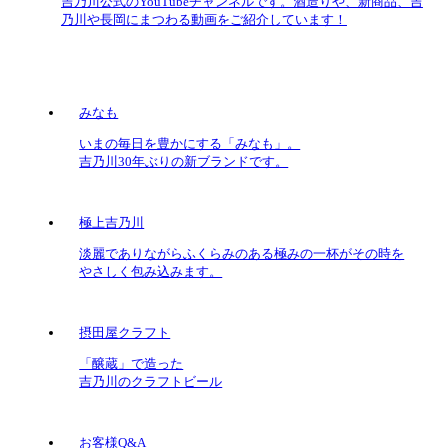
吉乃川公式のYouTubeチャンネルです。酒造りや、新商品、吉
乃川や長岡にまつわる動画をご紹介しています！
みなも
いまの毎日を豊かにする「みなも」。
吉乃川30年ぶりの新ブランドです。
極上吉乃川
淡麗でありながらふくらみのある極みの一杯がその時を
やさしく包み込みます。
摂田屋クラフト
「醸蔵」で造った
吉乃川のクラフトビール
お客様Q&A