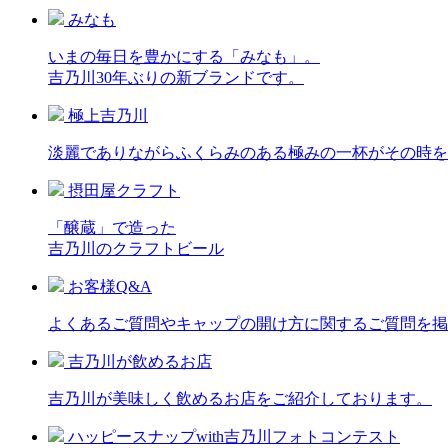
みなも
いまの毎日を豊かにする「みなも」。
吉乃川30年ぶりの新ブランドです。
極上吉乃川
淡麗でありながらふくらみのある極みの一杯がその時
摂田屋クラフト
「醸蔵」で造った
吉乃川のクラフトビール
お客様Q&A
よくあるご質問やキャップの開け方に関するご質問を掲
吉乃川が飲めるお店
吉乃川が美味しく飲めるお店をご紹介しております。
ハッピースナップwith吉乃川フォトコンテスト