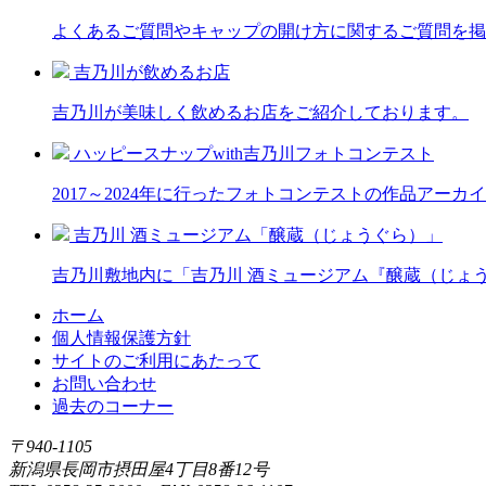
よくあるご質問やキャップの開け方に関するご質問を掲
吉乃川が飲めるお店
吉乃川が美味しく飲めるお店をご紹介しております。
ハッピースナップwith吉乃川フォトコンテスト
2017～2024年に行ったフォトコンテストの作品アーカ
吉乃川 酒ミュージアム「醸蔵（じょうぐら）」
吉乃川敷地内に「吉乃川 酒ミュージアム『醸蔵（じょ
ホーム
個人情報保護方針
サイトのご利用にあたって
お問い合わせ
過去のコーナー
〒940-1105
新潟県長岡市摂田屋4丁目8番12号