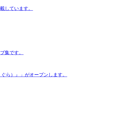
載しています。
イブ集です。
うぐら）』」がオープンします。