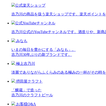
公式楽天ショップ
吉乃川の商品を扱う楽天ショップです。楽天ポイントを
公式YouTubeチャンネル
吉乃川公式のYouTubeチャンネルです。酒造りや、
みなも
いまの毎日を豊かにする「みなも」。
吉乃川30年ぶりの新ブランドです。
極上吉乃川
淡麗でありながらふくらみのある極みの一杯がその時
摂田屋クラフト
「醸蔵」で造った
吉乃川のクラフトビール
お客様Q&A