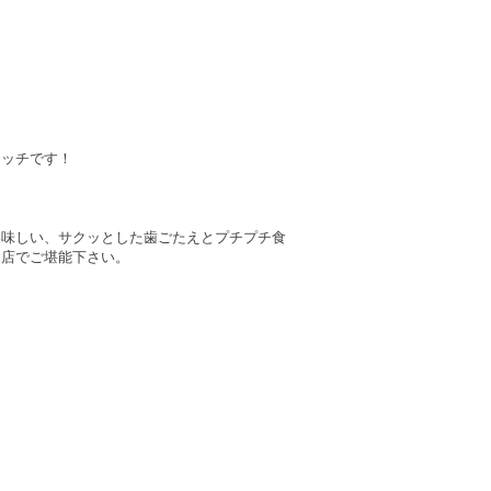
マッチです！
美味しい、サクッとした歯ごたえとプチプチ食
お店でご堪能下さい。