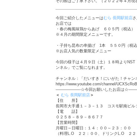
その際はご了承下さい。（２０２２年４月現
今回ご紹介したメニューは
むら 長岡駅前店
さ
お店では
・春の梅風味鶏からあげ ６０５円（税込）
※４月の期間限定メニューです。
・子持ち昆布の串揚げ 1本 ５５０円（税
※お店人気の数量限定メニュー
今回の様子は４月９日（土）１８時よりNST
ンネル」でご覧になれます。
チャンネル：「だいすき！にいがた！チャンネ
https://www.youtube.com/channel/UCXSc
——————-☆今回お願いしたお店は☆——
＜
むら 長岡駅前店
＞
【住 所】
長岡市大手通１－３－１３ コスモ駅南ビル
【電 話】
０２５８－８９－８６７７
【営業時間】
月曜日～日曜日：１４：００～２３：００
（料理L.O ２２：００、ドリンクL.O ２