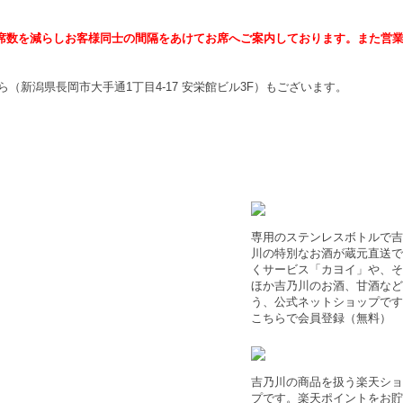
席数を減らしお客様同士の間隔をあけてお席へご案内しております。また営
ら（
新潟県長岡市大手通1丁目4-17 安栄館ビル3F
）もございます。
専用のステンレスボトルで吉
川の特別なお酒が蔵元直送で
くサービス「カヨイ」や、そ
ほか吉乃川のお酒、甘酒など
う、公式ネットショップです
こちらで会員登録（無料）
吉乃川の商品を扱う楽天ショ
プです。楽天ポイントをお貯