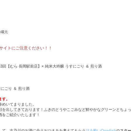
の蔵元
サイトにご注意ください！！
43回【むら 長岡駅前店】× 純米大吟醸 うすにごり ＆ 煎り酒
すにごり ＆ 煎り酒
ます。
春めいてまりました。
顔を出してきております！ふきのとうやこごみなど鮮やかなグリーンとちょ
酒をご紹介いたします！
して、吉乃川のお酒に合うおつまみを考えてもらう
ほろ酔いOnedish
の
スタ