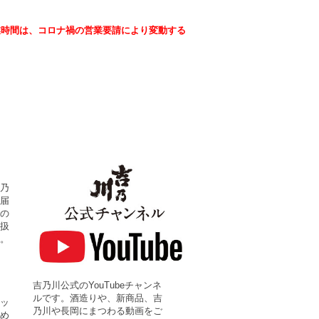
業時間は、コロナ禍の営業要請により変動する
乃
届
の
扱
。
吉乃川公式のYouTubeチャンネ
ルです。酒造りや、新商品、吉
ッ
乃川や長岡にまつわる動画をご
め