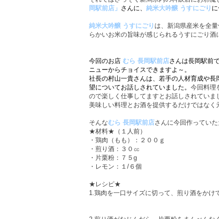
岡駅前店」
さんに、
純米大吟醸
うすにごり
に
純米大吟醸 うすにごり
は、新潟県産米を全量
らかいお米の旨味が感じられるうすにごり酒
今回のお店
むら 長岡駅前店
さんは長岡駅前
ニューからチョイスできますよ～。
社長の村山一貴さんは、若手の人材育成や長
望についてお話しされていました。
今回料理
ので楽しく仕事してますとお話しされていま
美味しい料理とお酒を提供するだけではなく
そんな
むら 長岡駅前店
さんに今回作っていた
★材料★（１人前）
・鶏肉（もも）：２００ｇ
・煎り酒：３０㏄
・片栗粉：７５g
・レモン：１/６個
★レシピ★
1.鶏肉を一口サイズに切って、煎り酒をかけ