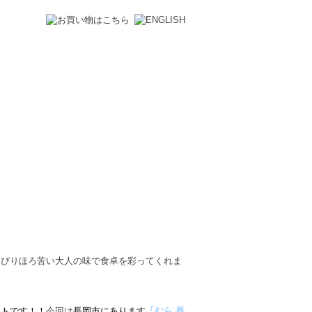
っぴりほろ苦い大人の味で食卓を彩ってくれま
ートです！！
今回は
長岡市にあります
「むら 長