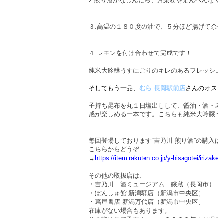
2.煎り酒がなじんだら、片栗粉をまんべんな
３.高温の１８０度の油で、５分ほど揚げて
４.レモンを付け合わせて完成です！
純米大吟醸うすにごりのキレのあるフレッシ
そしてもう一品、
むら 長岡駅前店
さんのオス
子持ち昆布を丸１日塩出しして、醤油・酒・
感が楽しめる一本です。こちらも純米大吟醸
————————————————————
毎回登場しております“吉乃川 煎り酒”の購入
こちらからどうぞ
→
https://item.rakuten.co.jp/y-hisagotei/irizak
その他の取扱店は、
・吉乃川 酒ミュージアム 醸蔵（長岡市）
・ぽんしゅ館 新潟驛店（新潟市中央区）
・蔦屋書店 新潟万代店（新潟市中央区）
在庫がない場合もあります。