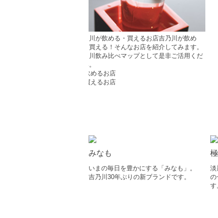
吉乃川が飲める・買えるお店
吉乃川が飲め
る！買える！そんなお店を紹介してみます。
吉乃川飲み比べマップとして是非ご活用くだ
さい。
みなも
極
いまの毎日を豊かにする「みなも」。
淡
吉乃川30年ぶりの新ブランドです。
の
す