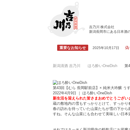
吉乃川 株式会社
新潟長岡市にある日本酒
偽
重要なお知らせ
2025年10月17日
新潟清酒 吉乃川
ほろ酔いOneDish
第
第43回【むら 長岡駅前店】× 純米大吟醸 う
2022年4月9日 ｜
ほろ酔いOneDish
新生活を迎えられた皆さまおめでとうござい
蔵の敷地内の雪もすっかりとけて、すっかり
春の訪れを待っていた山菜たちが雪の下から
すね。そんな山菜にも合わせて美味しい日本
それではさっそく新潟県内の料飲店にお邪魔