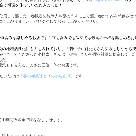
合う料理を作っていただきました！
使用して醸した、春限定の純米大吟醸のうすにごり酒。春かすみを想像させ
に仕上がりました。ぜひ冷やしてお召し上がりください。
で昼呑みを楽しめるお店です！立ち呑みでも個室でも最高の一杯を楽しめるお
岡の地域活性化にも力を入れており、「若い子にはたくさん失敗もしながら
を担当してくださった小林太一さんは、提供したい料理を社長に提案して、
した。
元気ももらえる、まさに三位一体のお店です。
だいたのは「
春の梅風味とりのからあげ
」です！
て１時間冷蔵庫で味をなじませます。