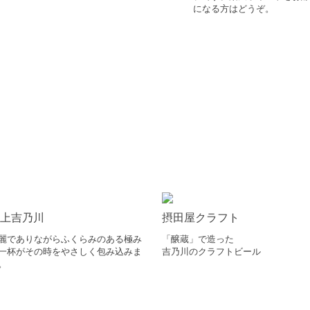
になる方はどうぞ。
上吉乃川
摂田屋クラフト
麗でありながらふくらみのある極み
「醸蔵」で造った
一杯がその時をやさしく包み込みま
吉乃川のクラフトビール
。