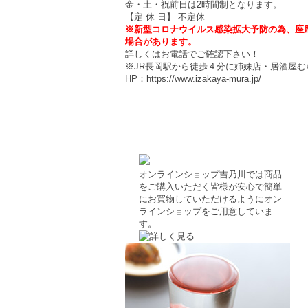
金・土・祝前日は2時間制となります。
【定 休 日】 不定休
※新型コロナウイルス感染拡大予防の為、座
場合があります。
詳しくはお電話でご確認下さい！
※JR長岡駅から徒歩４分に姉妹店・居酒屋む
HP：https://www.izakaya-mura.jp/
オンラインショップ
吉乃川では商品
をご購入いただく皆様が安心で簡単
にお買物していただけるようにオン
ラインショップをご用意していま
す。