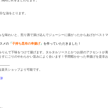
く鶏肉に衣をまとわせます。
余分な油をとります。
ュな味わいと、煎り酒で漬け込んでジューシーに揚がったからあげがベスト
スメの
「
子持ち昆布の串揚げ
」
を作っていただきました
！
みりんで下味をつけて揚げます。タルタルソースとかつお節のアクセントが
うすにごりのやわらかい旨みによく合います！手間暇かかった串揚げを是非
———–
は
楽天ショップ
より可能です。
e3/