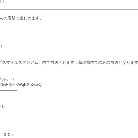
在）
んの店舗で楽しめます。
込）
「
スマイルスタジアム」内で放送されます！新潟県内でのみの放送となりま
ル」↓↓
RoBNwPISEKWqBXeGiwQ
————-
１F
２：３０）