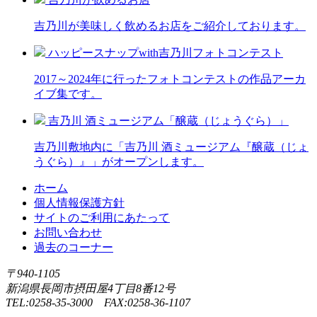
吉乃川が美味しく飲めるお店をご紹介しております。
ハッピースナップwith吉乃川フォトコンテスト
2017～2024年に行ったフォトコンテストの作品アーカ
イブ集です。
吉乃川 酒ミュージアム「醸蔵（じょうぐら）」
吉乃川敷地内に「吉乃川 酒ミュージアム『醸蔵（じょ
うぐら）』」がオープンします。
ホーム
個人情報保護方針
サイトのご利用にあたって
お問い合わせ
過去のコーナー
〒940-1105
新潟県長岡市摂田屋4丁目8番12号
TEL:0258-35-3000 FAX:0258-36-1107