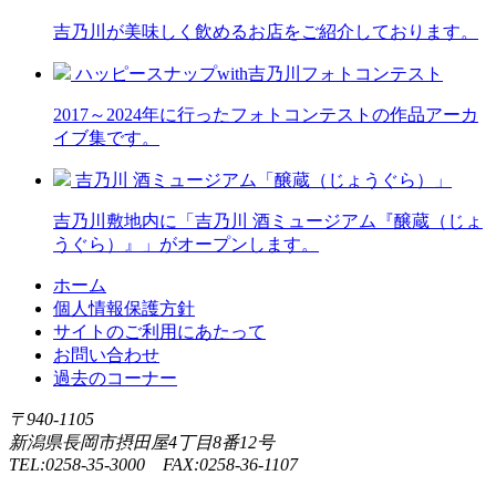
吉乃川が美味しく飲めるお店をご紹介しております。
ハッピースナップwith吉乃川フォトコンテスト
2017～2024年に行ったフォトコンテストの作品アーカ
イブ集です。
吉乃川 酒ミュージアム「醸蔵（じょうぐら）」
吉乃川敷地内に「吉乃川 酒ミュージアム『醸蔵（じょ
うぐら）』」がオープンします。
ホーム
個人情報保護方針
サイトのご利用にあたって
お問い合わせ
過去のコーナー
〒940-1105
新潟県長岡市摂田屋4丁目8番12号
TEL:0258-35-3000 FAX:0258-36-1107