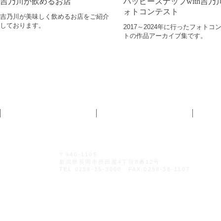
吉乃川が飲めるお店
ハッピースナップwith吉乃
ォトコンテスト
吉乃川が美味しく飲めるお店をご紹介
しております。
2017～2024年に行ったフォトコ
トの作品アーカイブ集です。
個人情報保護方針
サイトのご利用にあたって
〒940-1105
新潟県長岡市摂田屋4丁目8番12号
TEL:0258-35-3000 FAX:0258-36-1107