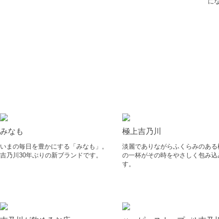
に
みなも
極上吉乃川
いまの毎日を豊かにする「みなも」。
淡麗でありながらふくらみのある
吉乃川30年ぶりの新ブランドです。
の一杯がその時をやさしく包み込
す。