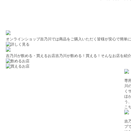
オンラインショップ
吉乃川では商品をご購入いただく皆様が安心で簡単
吉乃川が飲める・買えるお店
吉乃川が飲める！買える！そんなお店を紹
専
川
く
ほ
う
こ
吉
プ