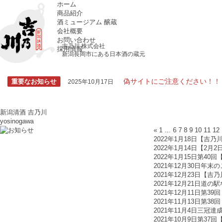
ホーム
商品紹介
酒ミュージアム 醸蔵
会社概要
お問い合わせ
吉乃川 株式会社
採用情報
新潟長岡市にある日本酒の蔵元
偽サイトにご注意ください！！
重要なお知らせ
2025年10月17日
新潟清酒 吉乃川
yosinogawa
«
1
…
6
7
8
9
10
11
12
2022年1月18日
【吉乃
2022年1月14日
【2月2
2022年1月15日
第40回
2021年12月30日
年末の
2021年12月23日
【吉乃
2021年12月21日
道の駅
2021年12月11日
第39
2021年11月13日
第38
2021年11月4日
三冠達成
2021年10月9日
第37回