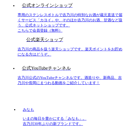
公式オンラインショップ
専用のステンレスボトルで吉乃川の特別なお酒が蔵元直送で届
くサービス「カヨイ」や、そのほか吉乃川のお酒、甘酒など扱
う、公式ネットショップです。
こちらで会員登録（無料）
公式楽天ショップ
吉乃川の商品を扱う楽天ショップです。楽天ポイントをお貯め
になる方はどうぞ。
公式YouTubeチャンネル
吉乃川公式のYouTubeチャンネルです。酒造りや、新商品、吉
乃川や長岡にまつわる動画をご紹介しています！
みなも
いまの毎日を豊かにする「みなも」。
吉乃川30年ぶりの新ブランドです。