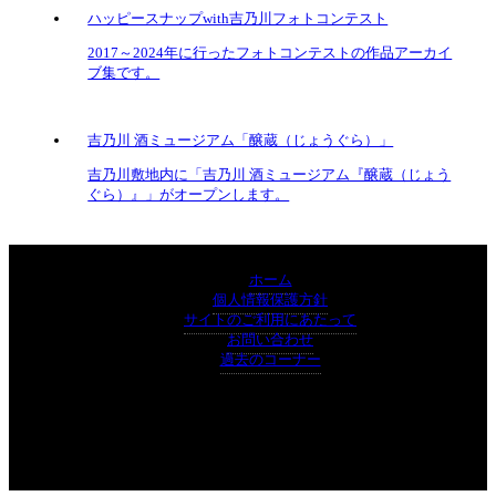
ハッピースナップwith吉乃川フォトコンテスト
2017～2024年に行ったフォトコンテストの作品アーカイ
ブ集です。
吉乃川 酒ミュージアム「醸蔵（じょうぐら）」
吉乃川敷地内に「吉乃川 酒ミュージアム『醸蔵（じょう
ぐら）』」がオープンします。
ホーム
個人情報保護方針
サイトのご利用にあたって
お問い合わせ
過去のコーナー
〒940-1105
新潟県長岡市摂田屋4丁目8番12号
TEL:0258-35-3000 FAX:0258-36-1107
Copyright©Yoshinogawa co,Ltd.All rights reserved.