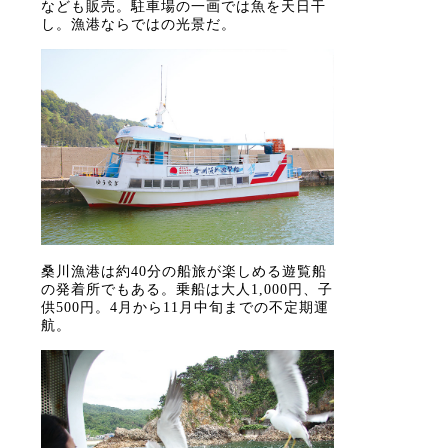
なども販売。駐車場の一画では魚を天日干
し。漁港ならではの光景だ。
桑川漁港は約40分の船旅が楽しめる遊覧船
の発着所でもある。乗船は大人1,000円、子
供500円。4月から11月中旬までの不定期運
航。