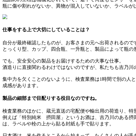
瓶に傷や割れがないか、異物が混入していないか、ラベルが
仕事をする上で大切にしていることは？
自分が最終確認したものが、お客さまの元へ出荷されるので
とっくり型、カップ、四合瓶、一升瓶と、製品によって瓶の
でも、安全安心の製品をお届けするための大事な仕事。
酒造りに直接関わるわけではないのですが、私たちも吉乃川
集中力を欠くことのないように、検査業務は1時間で別の人
成感があります。
製品の細部まで目配りする役目なのですね。
検査業務のほかに、蔵元直送の宅配便や輸出用の荷造り、特
例えば「特別純米 摂田屋」というお酒は、吉乃川のある摂
は、ラベルや栓の上から貼る封紙も手で貼ります。
日本酒は、米を作るところから始まって、たくさんの人が手